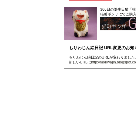
366日の誕生日猫「
猫町ギンザにてご購
もりわじん絵日記 URL変更のお知
もりわじん絵日記のURLが変わりました
新しいURLは
http://moriwajin.blogspot.c