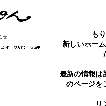
も
らせ
新しいホー
aJIN" （ワガジン）販売中！
最新の情報は新
のページを
リ