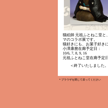
猫絵師 元祖ふとねこ堂と
マのコラボ展です。
猫好きにも、お菓子好き
小澤康麿在廊予定日：
10/6, 7, 8, 9, 16
元祖ふとねこ堂在廊予定日：10/8
＜終了いたしました
＊ブラウザを閉じて戻ってください