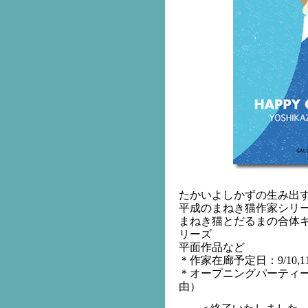
たかいよしかずの生み出す H
平成のまねき猫作家シリー
まねき猫とだるまの合体
リーズ
平面作品など
＊作家在廊予定日：9/10,11,16
＊オープニングパーティー：9/
由）