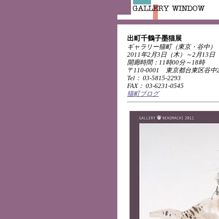
出町千鶴子墨猫展
ギャラリー猫町（東京・谷中）
2011年2月3日（木）～2月13日
開廊時間：11時00分～18時
〒110-0001 東京都台東区谷中2-
Tel： 03-5815-2293
FAX： 03-6231-0545
猫町ブログ