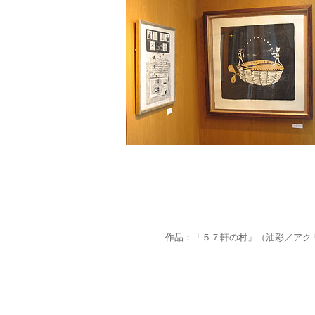
作品：「５７軒の村」（油彩／アク