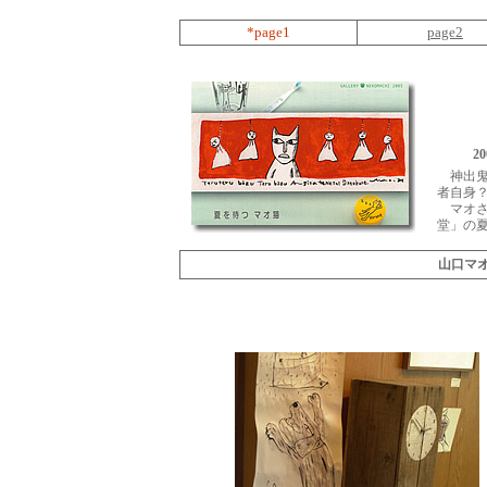
*page1
page2
2
神出
者自身
マオさ
堂」の
山口マ