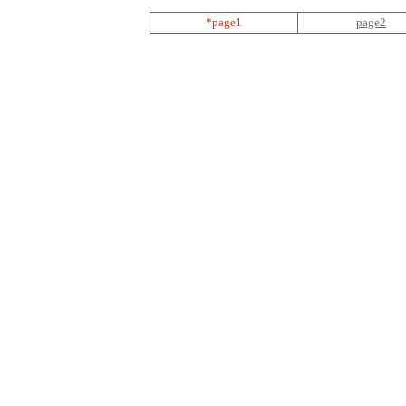
*page1
page2